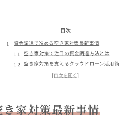
目次
資金調達で進める空き家対策最新事情
空き家対策で注目の資金調達方法とは
空き家対策を支えるクラウドローン活用術
日本政策金融公庫の空き家対策融資制度解説
空き家バンク購入時のローン選択ポイント
空き家対策と住宅金融支援機構の関係性
税負担軽減を目指す空き家対策の実践法
空き家対策最新事情
空き家対策で税負担を抑える基本戦略
空き家対策の3つの柱を実践する方法