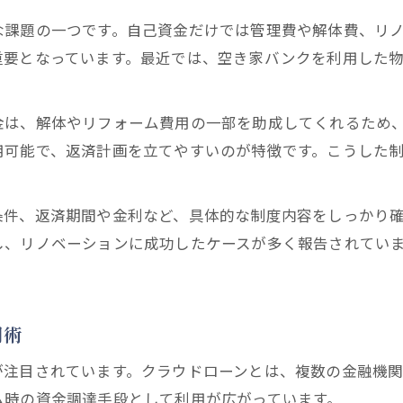
空き家対策と住宅用地特例の活用ポイント
な課題の一つです。自己資金だけでは管理費や解体費、リ
空き家対策で税金が上がる条件と対処法
重要となっています。最近では、空き家バンクを利用した
空き家対策で知るべき法改正の最新情報
空き家対策に活かす融資と助成の選び方
金は、解体やリフォーム費用の一部を助成してくれるため
空き家対策で検討すべき融資制度の種類
用可能で、返済計画を立てやすいのが特徴です。こうした
空き家対策に有利なローン金利の比較方法
助成金と融資を組み合わせた空き家対策実践
条件、返済期間や金利など、具体的な制度内容をしっかり
空き家対策とクラウドローンの活用事例
し、リノベーションに成功したケースが多く報告されてい
空き家対策で選ぶべき支援機関の特徴
補助金や空き家ローンを活用した手順解説
空き家対策で補助金を得る申請ポイント
用術
空き家ローンの流れと審査基準を知る
が注目されています。クラウドローンとは、複数の金融機
空き家バンクを利用したローン申請手順
ム時の資金調達手段として利用が広がっています。