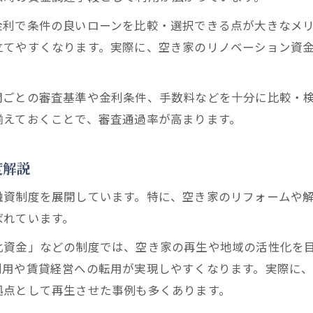
空き家対策と補助金併用の実践的注意点
金利で条件の良いローンを比較・選択できる点が大きなメ
空き家対策に役立つ情報サイトの使い方
立てやすくなります。実際に、空き家のリノベーション資
ファイナンスの視点からみる空き家活用術
。
空き家対策と資金運用の考え方を解説
関ごとの審査基準や金利条件、手数料などを十分に比較・
空き家対策で実現する賢いリノベ資金計画
揃えておくことで、審査通過率が高まります。
空き家対策とクラウドローンの活用ポイント
空き家対策で収益化を目指す方法と流れ
度解説
空き家対策で重要なバンク情報の取得法
融資制度を展開しています。特に、空き家のリフォームや
成功事例で学ぶ空き家対策と資金の工夫
ばれています。
空き家対策の解決策事例と資金調達の秘訣
化資金」などの制度では、空き家の再生や地域の活性化を
空き家対策がもたらした税負担軽減事例
利用や賃貸経営への転用が実現しやすくなります。実際に
空き家バンク活用で成功した資金調達術
拠点として再生させた事例も多くあります。
空き家対策とローン活用の成功ポイント