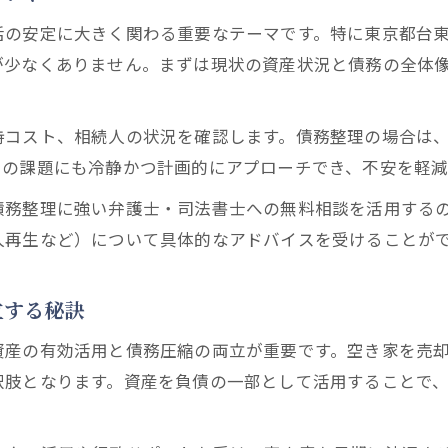
東京都で空き家対策と資産整理を両立する方法
活の安定に大きく関わる重要なテーマです。特に東京都台
空き家対策と債務整理の専門家選びの注意点
が少なくありません。まずは現状の資産状況と債務の全体
空き家対策で暮らしを再構築する実践術
債務整理を考える際の現実的な選択肢とは
持コスト、相続人の状況を確認します。債務整理の場合は
空き家対策と債務整理の現実的な選択肢を比較
らの課題にも冷静かつ計画的にアプローチでき、不安を軽減
債務整理に強い弁護士と空き家対策の活用方法
債務整理に強い弁護士・司法書士への無料相談を活用する
東京都で債務整理と空き家対策を両立する方法
人再生など）について具体的なアドバイスを受けることが
任意整理と空き家対策をセットで考える重要性
債務整理相談と空き家対策の費用を見極める
立する秘訣
安心できる空き家管理を行うための第一歩
資産の有効活用と債務圧縮の両立が重要です。空き家を売
空き家対策で管理の不安を解消する実践法
択肢となります。資産を負債の一部として活用することで
債務整理と空き家対策を両立する管理ポイント
空き家対策の相談窓口と債務整理の活用法