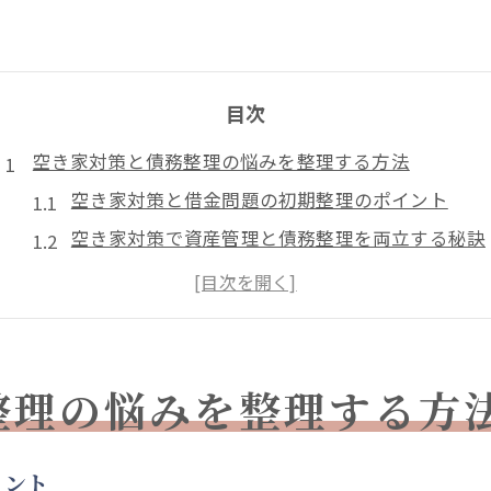
目次
空き家対策と債務整理の悩みを整理する方法
空き家対策と借金問題の初期整理のポイント
空き家対策で資産管理と債務整理を両立する秘訣
債務整理相談と空き家対策を並行するメリット
東京都内で実践する空き家対策の始め方
空き家対策と債務整理の連携が暮らしを守る
東京都内で実践できる空き家対策のコツ
整理の悩みを整理する方
空き家対策の成功事例から学ぶ実践的なコツ
債務整理相談を活用した空き家対策の進め方
イント