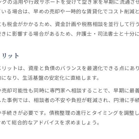
ンクの活用や行政サポートを受けて空き家を早期に流通さ
東京都で安心できる空き家対策の始め方
ている場合は、早めの売却や一時的な賃貸化でコスト削減
空き家対策と債務整理の連携で資産を守る
にも税金がかかるため、資金計画や税務相談を並行して行
資産と借金の同時整理が暮らしを守る理由
続きに影響する場合があるため、弁護士・司法書士と十分
空き家対策と債務整理の同時整理の重要性
資産と借金を一緒に見直す空き家対策の視点
メリット
東京都で実践する空き家対策と債務整理の流れ
メリットは、資産と負債のバランスを最適化できる点にあ
債務整理と空き家対策で暮らしを再建する方法
的になり、生活基盤の安定化に直結します。
空き家対策で負担軽減と債務整理のメリット
や売却可能性も同時に専門家へ相談することで、早期に最
空き家対策で未来の安心を手に入れる秘訣
した事例では、相談者の不安や負担が軽減され、円滑に手
空き家対策が将来の安心に繋がる理由
や手続きが必要です。債務整理の進行とタイミングを調整
債務整理と空き家対策で実現する生活安定
含めて総合的なアドバイスを求めましょう。
東京都で選ばれる空き家対策の実践法
空き家対策と債務整理の長期的な効果とは