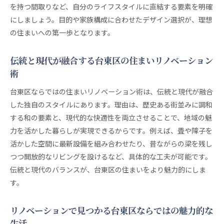
を持つ間取りなど、自分のライフスタイルに直結する要素を明確
リノベーションデザインが叶える洗練された住ま
にしましょう。目的や家族構成に合わせたデザイン選択が、理想
い
の住まいへの第一歩となります。
台東区で見つかるデザイン性高いリノベーション
物件
伝統と現代が融合する台東区の住まいリノベーション
デザイン性を重視したリノベーションのポイント
術
解説
台東区の物件選びはリノベーションで差をつける
台東区ならではの住まいリノベーション術は、伝統と現代が融合
した独自のスタイルにあります。理由は、歴史ある街並みに調和
住まいの印象を変えるリノベーションデザインの
する和の要素と、現代的な快適性を両立させることで、地域の魅
工夫
力を活かした暮らしが実現できるからです。例えば、畳や障子を
デザイン重視派におすすめのリノベーション事例
活かした空間に最新設備を組み合わせたり、昔ながらの梁を残し
賃貸も購入も台東区でリノベーション物件探し
つつ開放的なリビングを設けるなど、具体的な工夫が可能です。
リノベーションマンションの賃貸と購入で迷った
伝統と現代のバランスが、台東区の住まいをより魅力的にしま
ら
す。
台東区で選ぶリノベーション賃貸物件の魅力と選
び方
リノベーションで見つかる台東区ならではの魅力的な
分譲タイプのリノベーション物件を台東区で探す
生活