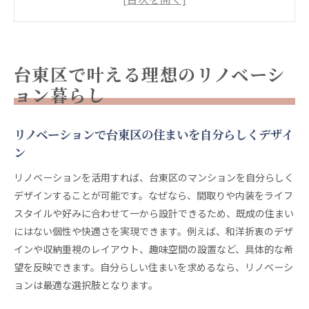
理想の暮らしを叶えるリノベーションデザインの
選び方
伝統と現代が融合する台東区の住まいリノベーシ
台東区で叶える理想のリノベーシ
ョン術
ョン暮らし
リノベーションで見つかる台東区ならではの魅力
的な生活
リノベーションで台東区の住まいを自分らしくデザイ
デザイン性重視のリノベーションで新しい台東区
ン
暮らし
住まいを彩るリノベーションデザインの魅力
リノベーションを活用すれば、台東区のマンションを自分らしく
リノベーションデザインで個性あふれる住まいに
デザインすることが可能です。なぜなら、間取りや内装をライフ
変身
スタイルや好みに合わせて一から設計できるため、既成の住まい
にはない個性や快適さを実現できます。例えば、和洋折衷のデザ
台東区の住宅で注目される最新リノベーションデ
インや収納重視のレイアウト、趣味空間の設置など、具体的な希
ザイン
望を反映できます。自分らしい住まいを求めるなら、リノベーシ
リノベーションがもたらす住空間の新たな魅力と
ョンは最適な選択肢となります。
は