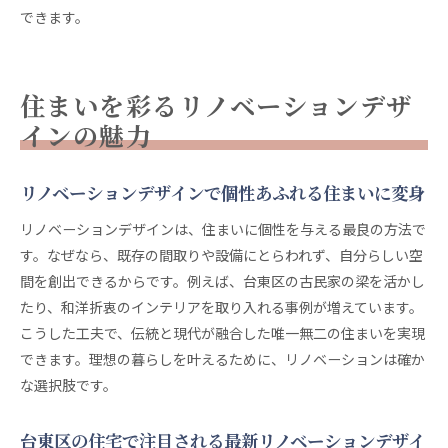
団地リノベーションで広がる豊かな住まい体験
できます。
下町文化と現代デザインが融合する暮らし方
台東区の下町文化を活かしたリノベーションデザ
イン
住まいを彩るリノベーションデザ
現代デザインと調和する台東区リノベーション住
インの魅力
宅
伝統とリノベーションが生み出す新しい住まい体
リノベーションデザインで個性あふれる住まいに変身
験
下町の魅力とリノベーションデザインの融合事例
リノベーションデザインは、住まいに個性を与える最良の方法で
す。なぜなら、既存の間取りや設備にとらわれず、自分らしい空
リノベーションで楽しむ台東区の文化的な暮らし
間を創出できるからです。例えば、台東区の古民家の梁を活かし
現代的デザインが引き立つ下町リノベーションの
たり、和洋折衷のインテリアを取り入れる事例が増えています。
コツ
こうした工夫で、伝統と現代が融合した唯一無二の住まいを実現
台東区リノベーション物件の選び方ガイド
できます。理想の暮らしを叶えるために、リノベーションは確か
リノベーション物件選びで失敗しないためのポイ
な選択肢です。
ント
台東区で賢くリノベーションデザインを選ぶ方法
台東区の住宅で注目される最新リノベーションデザイ