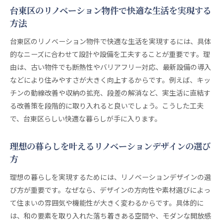
快適さとデザイン性を両立するリノベーションの
台東区のリノベーション物件で快適な生活を実現する
工夫
方法
リノベーションで叶える理想的なインテリアデザ
台東区のリノベーション物件で快適な生活を実現するには、具体
イン
的なニーズに合わせて設計や設備を工夫することが重要です。理
台東区のリノベーション物件で彩る豊かな毎日
由は、古い物件でも断熱性やバリアフリー対応、最新設備の導入
快適さと個性を両立する台東区マンション選び
などにより住みやすさが大きく向上するからです。例えば、キッ
リノベーションマンションで快適な台東区暮らし
チンの動線改善や収納の拡充、段差の解消など、実生活に直結す
を実現
る改善策を段階的に取り入れると良いでしょう。こうした工夫
個性とデザイン性を重視した物件選びのポイント
で、台東区らしい快適な暮らしが手に入ります。
台東区で叶える自分らしいリノベーションデザイ
ン
理想の暮らしを叶えるリノベーションデザインの選び
快適さを追求した台東区のリノベーションマンシ
方
ョン選び
理想の暮らしを実現するためには、リノベーションデザインの選
住み心地とデザイン性が光る台東区物件の魅力
び方が重要です。なぜなら、デザインの方向性や素材選びによっ
リノベーションで差がつく台東区マンション選び
て住まいの雰囲気や機能性が大きく変わるからです。具体的に
デザイン性重視ならリノベーションがおすすめ
は、和の要素を取り入れた落ち着きある空間や、モダンな開放感