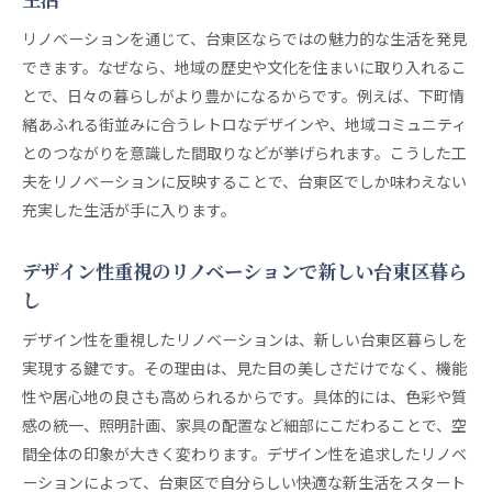
コツ
リノベーションを通じて、台東区ならではの魅力的な生活を発見
賃貸と購入で異なるリノベーションのメリット比
できます。なぜなら、地域の歴史や文化を住まいに取り入れるこ
較
とで、日々の暮らしがより豊かになるからです。例えば、下町情
台東区リノベーション物件の探し方とポイントを
緒あふれる街並みに合うレトロなデザインや、地域コミュニティ
解説
とのつながりを意識した間取りなどが挙げられます。こうした工
理想のリノベーションデザインを賃貸・購入で実
夫をリノベーションに反映することで、台東区でしか味わえない
現
充実した生活が手に入ります。
団地リノベーションで広がる東京の住まい体験
デザイン性重視のリノベーションで新しい台東区暮ら
東京で注目の団地リノベーション住まいの魅力
し
リノベーションで団地住まいが快適に生まれ変わ
る
デザイン性を重視したリノベーションは、新しい台東区暮らしを
分譲団地リノベーションの新しい住まい方を提案
実現する鍵です。その理由は、見た目の美しさだけでなく、機能
性や居心地の良さも高められるからです。具体的には、色彩や質
団地リノベーションで実現するデザイン性ある暮
感の統一、照明計画、家具の配置など細部にこだわることで、空
らし
間全体の印象が大きく変わります。デザイン性を追求したリノベ
東京の団地物件をリノベーションで賢く選ぶコツ
ーションによって、台東区で自分らしい快適な新生活をスタート