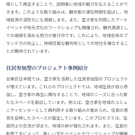
場として再生することで、訪問者に地域の魅力を伝えることがで
地域ビジョンと空き家対策の連動
きます。このような取り組みは、観光客の滞在時間を延ばし、地
未来志向の賃貸市場形成
域経済の活性化にも貢献します。また、空き家を利用したアート
文化資源としての空き家活用戦略
イベントや地元文化のワークショップも開催され、観光資源とし
空き家対策による地域のブランド化
ての価値を高める努力が進行中です。これにより、地域全体のブ
長期的な地域活性化計画の構築
ランド力が向上し、持続可能な観光地としての地位を確立するこ
持続可能なまちづくりのための政策提言
とが期待されています。
歴史的建物を活かす台東区の空き家再生プラン
住民参加型のプロジェクト事例紹介
歴史的建物の保存とリノベーション事例
文化遺産を活用した新ビジネスモデル
台東区日本堤では、空き家を活用した住民参加型のプロジェクト
が増えています。これらのプロジェクトでは、地域住民が自ら参
観光資源としての歴史的空き家の活用
加し、空き家の再生に関与することで、地域のニーズに合った新
歴史的価値と現代的実用性の両立
たなスペースを創出しています。例えば、空き家を地域のコミュ
地域文化を反映したデザインの採用
ニティセンターとして再利用する取り組みが進められ、住民の意
歴史資産を次世代に繋ぐ取り組み
見を反映したスペースが誕生しています。このプロセスでは、住
持続可能なまちづくりを目指す空き家対策の成果と課
民同士の交流が深まり、地域の絆が強化されます。また、住民の
題
創意工夫によって、新しい文化イベントやワークショップが開催