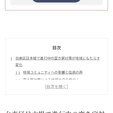
目次
台東区日本堤で進行中の空き家対策が地域にもたらす
変化
地域コミュニティへの影響と住民の声
空き家対策による地域の安全性向上
観光資源としての空き家活用の可能性
住民参加型のプロジェクト事例紹介
空き家活用による地域経済の活性化
地方自治体の支援プログラムとその成果