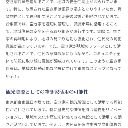
空き家対策を進めることで、地域の安全性向上が図られていま
エコリノベーションの具体的手法
す。特に、放置された空き家は犯罪の温床となりやすいため、賃
都市型賃貸モデルの新潮流
貸物件として再利用することで治安の改善が期待されています。
空き家再生と環境への配慮
台東区では、空き家を適切に管理し、賃貸市場に活用すること
で、地域住民の安全を守る取り組みが進行中です。実際に、空き
持続可能な居住環境の創出
家の再利用により、地域の見回り活動も強化され、住民間の防犯
空き家賃貸化のメリットとデメリット
意識が高まっています。また、空き家が地域のリソースとして活
地域住民の生活品質向上を目指して
用されることで、住民の意識改革にもつながり、コミュニティ全
空き家問題解決に向けた住民参加型の新しいアプロー
体で防犯に取り組む意識が醸成されています。このような空き家
チ
対策は、地域の持続可能な発展に向けて重要なステップとなって
住民ワークショップの開催と成果
います。
参加型プロジェクトの運営方法
地域イベントでの空き家活用例
観光資源としての空き家活用の可能性
若者の発想を活かした空き家活用
東京都台東区日本堤では、空き家を観光資源として活用する可能
市民の意識向上を促す教育活動
性が注目されています。特に歴史的な価値を持つ建物をリノベー
共同作業によるコミュニティ強化
ションし、地域の文化や歴史を体感できる施設として活用する動
きが活発化しています。例えば、古民家を宿泊施設や文化体験の
日本堤の未来を築く空き家対策と賃貸のシナリオ