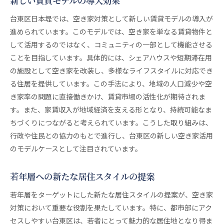
新しい賃貸モデルの導入効果
台東区日本堤では、空き家対策として新しい賃貸モデルの導入が
進められています。このモデルでは、空き家を単なる賃貸物件と
して活用するのではなく、コミュニティの一部として機能させる
ことを目指しています。具体的には、シェアハウスや短期滞在用
の施設として空き家を改装し、多様なライフスタイルに対応でき
る住居を提供しています。この手法により、地域の人口減少や空
き家率の問題に直接働きかけ、賃貸市場の活性化が期待されま
す。また、家賃収入が地域経済を支える形となり、持続可能なま
ちづくりにつながると考えられています。こうした取り組みは、
行政や住民との協力のもとで進行し、台東区の新しい空き家活用
のモデルケースとして注目されています。
若年層への新たな居住スタイルの提案
若年層をターゲットにした新たな居住スタイルの提案が、空き家
対策において重要な役割を果たしています。特に、都市部にアク
セスしやすい台東区は、若者にとって魅力的な居住地となり得ま