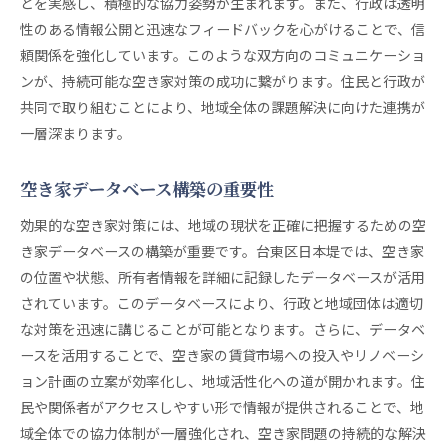
とを実感し、積極的な協力姿勢が生まれます。また、行政は透明
性のある情報公開と迅速なフィードバックを心がけることで、信
頼関係を強化しています。このような双方向のコミュニケーショ
ンが、持続可能な空き家対策の成功に繋がります。住民と行政が
共同で取り組むことにより、地域全体の課題解決に向けた連携が
一層深まります。
空き家データベース構築の重要性
効果的な空き家対策には、地域の現状を正確に把握するための空
き家データベースの構築が重要です。台東区日本堤では、空き家
の位置や状態、所有者情報を詳細に記録したデータベースが活用
されています。このデータベースにより、行政と地域団体は適切
な対策を迅速に講じることが可能となります。さらに、データベ
ースを活用することで、空き家の賃貸市場への投入やリノベーシ
ョン計画の立案が効率化し、地域活性化への道が開かれます。住
民や関係者がアクセスしやすい形で情報が提供されることで、地
域全体での協力体制が一層強化され、空き家問題の持続的な解決