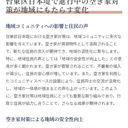
台東区日本堤で進行中の空き家対
賃貸市場改革の鍵を握る空き家対策の新たな取り組み
策が地域にもたらす変化
賃貸市場における空き家の新たな役割
空き家リノベーションの成功事例
地域コミュニティへの影響と住民の声
新しい賃貸モデルの導入効果
台東区日本堤における空き家対策は、地域コミュニティに多大な
若年層への新たな居住スタイルの提案
影響を与えています。空き家が賃貸物件として活用されること
地域独自の賃貸支援制度の概要
で、新たな住民の流入が期待でき、地域の活性化に寄与します。
空き家の賃貸活用に向けた課題と展望
特に、地域住民の声としては「地域の安全性が向上した」との意
行政と地域が連携して進める空き家活用の現状
見が多く聞かれます。空き家が管理されることで、不審者の侵入
が減少し、住民の安心感が増しています。また、空き家を利用し
行政が推進する空き家対策の具体例
たコミュニティスペースの設置により、住民同士の交流が活発化
地域団体との協力体制の構築方法
し、地域の一体感が強まるとの声も上がっています。このよう
住民と行政の信頼関係構築が鍵
に、空き家対策は地域住民にとっても重要な取り組みであり、行
空き家データベース構築の重要性
政と住民が協力し合うことで、さらなる成果が期待されます。
空き家活用プロジェクトの成功要因
地域住民が主体となるプロジェクト推進
空き家対策による地域の安全性向上
空き家を住まいに変える持続可能な賃貸モデルの提案