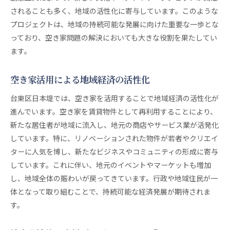
これまでの取り組みの成果と評価
されることも多く、地域の活性化に寄与しています。このような
持続可能性を支える経済的側面
プロジェクトは、地域の持続可能な発展に向けた重要な一歩とな
っており、空き家問題の解決においても大きな役割を果たしてい
社会的課題とその対策の現状
ます。
地域住民の協力と意識改革の必要性
持続可能な空き家管理システムの構築
空き家活用による地域経済の活性化
今後の課題と解決策を探る
台東区日本堤では、空き家を活用することで地域経済の活性化が
進んでいます。空き家を賃貸物件として再利用することにより、
新たな居住者が地域に流入し、地元の商店やサービス業が活発化
しています。特に、リノベーションされた物件が若者やクリエイ
ターに人気を博し、新たなビジネスやコミュニティの形成に寄与
しています。これに伴い、地元のイベントやマーケットも増加
し、地域全体の賑わいが戻ってきています。行政や地域住民が一
体となって取り組むことで、持続可能な経済発展が期待されま
す。